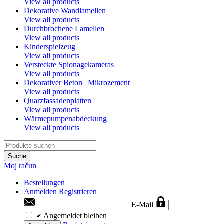
View all products
Dekorative Wandlamellen
View all products
Durchbrochene Lamellen
View all products
Kinderspielzeug
View all products
Versteckte Spionagekameras
View all products
Dekorativer Beton | Mikrozement
View all products
Quarzfassadenplatten
View all products
Wärmepumpenabdeckung
View all products
Suche
Moj račun
Bestellungen
Anmelden
Registrieren
E-Mail
Angemeldet bleiben