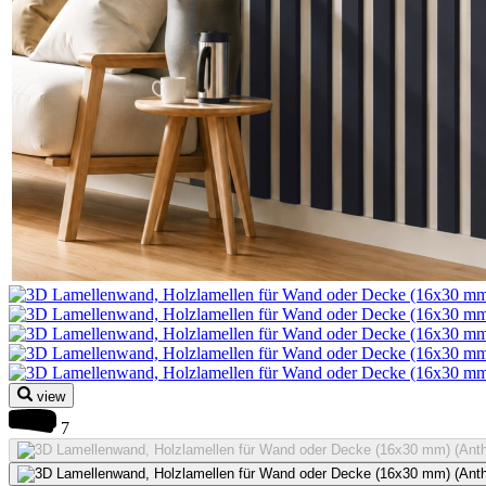
view
7