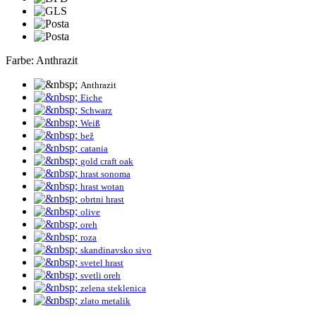
Farbe:
Anthrazit
Anthrazit
Eiche
Schwarz
Weiß
bež
catania
gold craft oak
hrast sonoma
hrast wotan
obrtni hrast
olive
oreh
roza
skandinavsko sivo
svetel hrast
svetli oreh
zelena steklenica
zlato metalik