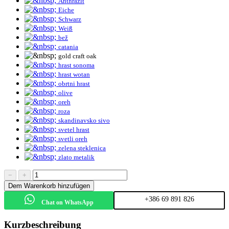
Anthrazit
Eiche
Schwarz
Weiß
bež
catania
gold craft oak
hrast sonoma
hrast wotan
obrtni hrast
olive
oreh
roza
skandinavsko sivo
svetel hrast
svetli oreh
zelena steklenica
zlato metalik
−
+
Dem Warenkorb hinzufügen
+386 69 891 826
Chat on WhatsApp
Kurzbeschreibung