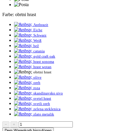
Farbe:
obrtni hrast
Anthrazit
Eiche
Schwarz
Weiß
bež
catania
gold craft oak
hrast sonoma
hrast wotan
obrtni hrast
olive
oreh
roza
skandinavsko sivo
svetel hrast
svetli oreh
zelena steklenica
zlato metalik
−
+
Dem Warenkorb hinzufügen