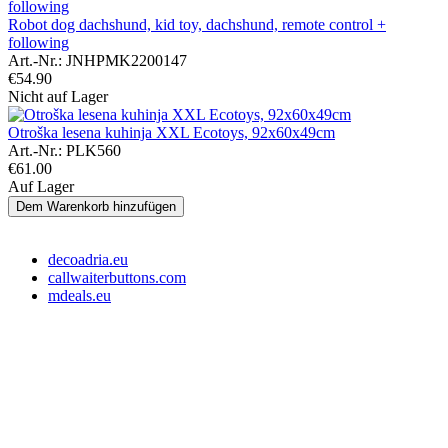
Robot dog dachshund, kid toy, dachshund, remote control +
following
Art.-Nr.:
JNHPMK2200147
€
54.90
Nicht auf Lager
Otroška lesena kuhinja XXL Ecotoys, 92x60x49cm
Art.-Nr.:
PLK560
€
61.00
Auf Lager
Dem Warenkorb hinzufügen
decoadria.eu
callwaiterbuttons.com
mdeals.eu
e-Store Monika OÜ
Tallin 10145, Estonia
Registrationsnummer: 16715110
Slowenien Steuernummer: SI16373049
EE-Steuernummer: EE102607107