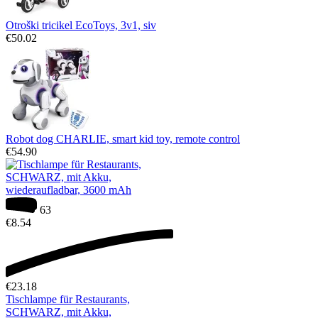
Otroški tricikel EcoToys, 3v1, siv
€
50.02
Robot dog CHARLIE, smart kid toy, remote control
€
54.90
63
€
8.54
€
23.18
Tischlampe für Restaurants,
SCHWARZ, mit Akku,