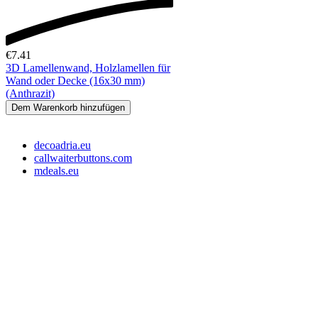
€
7.41
3D Lamellenwand, Holzlamellen für
Wand oder Decke (16x30 mm)
(Anthrazit)
Dem Warenkorb hinzufügen
decoadria.eu
callwaiterbuttons.com
mdeals.eu
e-Store Monika OÜ
Tallin 10145, Estonia
Registrationsnummer: 16715110
Slowenien Steuernummer: SI16373049
EE-Steuernummer: EE102607107