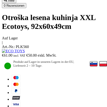
view
0 Rezensionen
Otroška lesena kuhinja XXL
Ecotoys, 92x60x49cm
Auf Lager
|
Art.-Nr.:
PLK560
€
61.00
€
50.00
exkl. MwSt.
incl. VAT
Produkt auf Lager in unseren Lagern in der EU,
Lieferzeit 2 – 10 Tage.