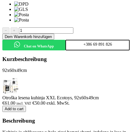
−
+
Dem Warenkorb hinzufügen
+386 69 891 826
Chat on WhatsApp
Kurzbeschreibung
92x60x49cm
Otroška lesena kuhinja XXL Ecotoys, 92x60x49cm
€
61.00
€
50.00
exkl. MwSt.
incl. VAT
Add to cart
Beschreibung