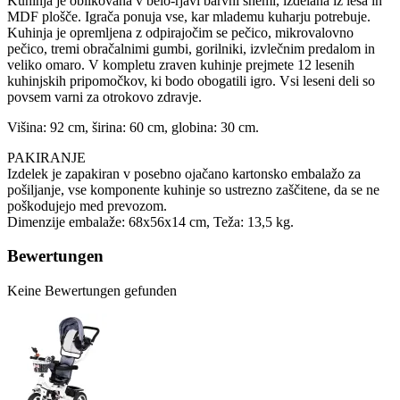
Kuhinja je oblikovana v belo-rjavi barvni shemi, izdelana iz lesa in
MDF plošče. Igrača ponuja vse, kar mlademu kuharju potrebuje.
Kuhinja je opremljena z odpirajočim se pečico, mikrovalovno
pečico, tremi obračalnimi gumbi, gorilniki, izvlečnim predalom in
veliko omaro. V kompletu zraven kuhinje prejmete 12 lesenih
kuhinjskih pripomočkov, ki bodo obogatili igro. Vsi leseni deli so
povsem varni za otrokovo zdravje.
Višina: 92 cm, širina: 60 cm, globina: 30 cm.
PAKIRANJE
Izdelek je zapakiran v posebno ojačano kartonsko embalažo za
pošiljanje, vse komponente kuhinje so ustrezno zaščitene, da se ne
poškodujejo med prevozom.
Dimenzije embalaže: 68x56x14 cm, Teža: 13,5 kg.
Bewertungen
Keine Bewertungen gefunden