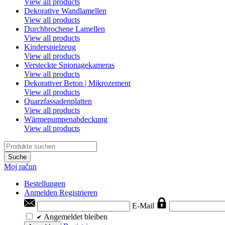
View all products
Dekorative Wandlamellen
View all products
Durchbrochene Lamellen
View all products
Kinderspielzeug
View all products
Versteckte Spionagekameras
View all products
Dekorativer Beton | Mikrozement
View all products
Quarzfassadenplatten
View all products
Wärmepumpenabdeckung
View all products
Suche
Moj račun
Bestellungen
Anmelden
Registrieren
E-Mail
Angemeldet bleiben