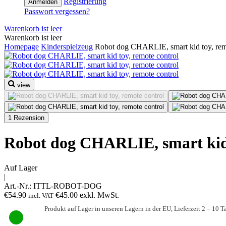
Registrierung
Anmelden
Passwort vergessen?
Warenkorb ist leer
Warenkorb ist leer
Homepage
Kinderspielzeug
Robot dog CHARLIE, smart kid toy, rem
view
1 Rezension
Robot dog CHARLIE, smart kid 
Auf Lager
|
Art.-Nr.:
ITTL-ROBOT-DOG
€
54.90
€
45.00
exkl. MwSt.
incl. VAT
Produkt auf Lager in unseren Lagern in der EU, Lieferzeit 2 – 10 T