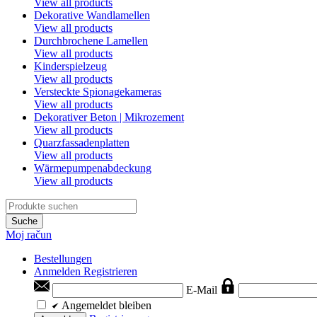
View all products
Dekorative Wandlamellen
View all products
Durchbrochene Lamellen
View all products
Kinderspielzeug
View all products
Versteckte Spionagekameras
View all products
Dekorativer Beton | Mikrozement
View all products
Quarzfassadenplatten
View all products
Wärmepumpenabdeckung
View all products
Suche
Moj račun
Bestellungen
Anmelden
Registrieren
E-Mail
Angemeldet bleiben