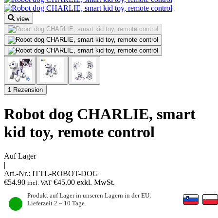
view
1 Rezension
Robot dog CHARLIE, smart
kid toy, remote control
Auf Lager
|
Art.-Nr.:
ITTL-ROBOT-DOG
€
54.90
€
45.00
exkl. MwSt.
incl. VAT
Produkt auf Lager in unseren Lagern in der EU,
Lieferzeit 2 – 10 Tage.