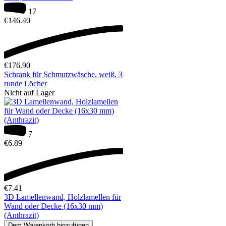
17
€
146.40
€
176.90
Schrank für Schmutzwäsche, weiß, 3
runde Löcher
Nicht auf Lager
7
€
6.89
€
7.41
3D Lamellenwand, Holzlamellen für
Wand oder Decke (16x30 mm)
(Anthrazit)
Dem Warenkorb hinzufügen