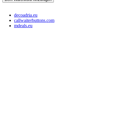
decoadria.eu
callwaiterbuttons.com
mdeals.eu
e-Store Monika OÜ
Tallin 10145, Estonia
Registrationsnummer: 16715110
Slowenien Steuernummer: SI16373049
EE-Steuernummer: EE102607107