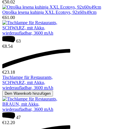
€
50.02
Otroška lesena kuhinja XXL Ecotoys, 92x60x49cm
€
61.00
63
€
8.54
€
23.18
Tischlampe für Restaurants,
SCHWARZ, mit Akku,
wiederaufladbar, 3600 mAh
Dem Warenkorb hinzufügen
47
€
12.20