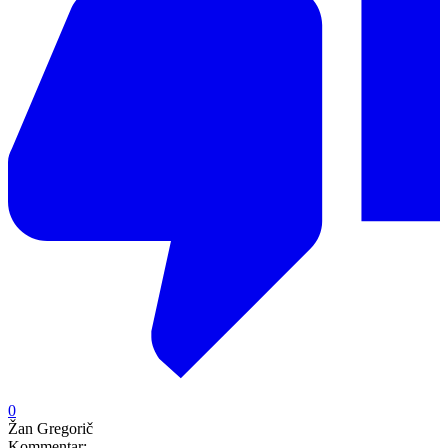
0
Žan Gregorič
Kommentar:
-