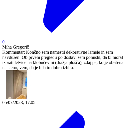
0
Miha Gregorič
Kommentar:
Končno sem namestil dekorativne lamele in sem
navdušen. Ob prvem pregledu po dostavi sem pomislil, da bi moral
izbrati letvice na klobučevini (dražja plošča), zdaj pa, ko je obešena
na steno, vem, da je bila to dobra izbira.
05/07/2023, 17:05