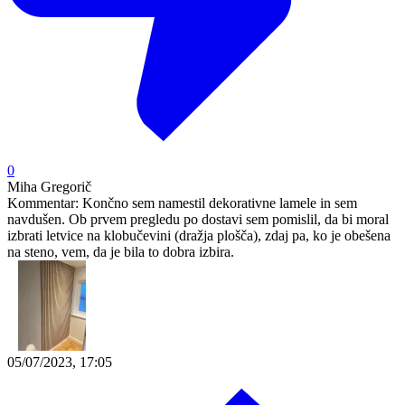
0
Miha Gregorič
Kommentar:
Končno sem namestil dekorativne lamele in sem
navdušen. Ob prvem pregledu po dostavi sem pomislil, da bi moral
izbrati letvice na klobučevini (dražja plošča), zdaj pa, ko je obešena
na steno, vem, da je bila to dobra izbira.
05/07/2023, 17:05