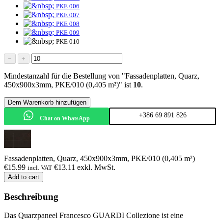
PKE 006
PKE 007
PKE 008
PKE 009
PKE 010
−
+
Mindestanzahl für die Bestellung von "Fassadenplatten, Quarz,
450x900x3mm, PKE/010 (0,405 m²)" ist
10
.
Dem Warenkorb hinzufügen
+386 69 891 826
Chat on WhatsApp
Fassadenplatten, Quarz, 450x900x3mm, PKE/010 (0,405 m²)
€
15.99
€
13.11
exkl. MwSt.
incl. VAT
Add to cart
Beschreibung
Das Quarzpaneel Francesco GUARDI Collezione ist eine