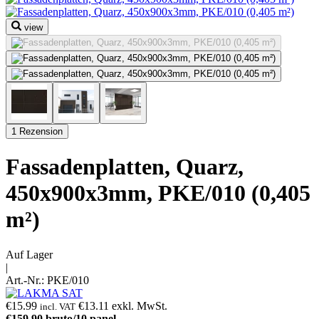
view
1 Rezension
Fassadenplatten, Quarz,
450x900x3mm, PKE/010 (0,405
m²)
Auf Lager
|
Art.-Nr.:
PKE/010
€
15.99
€
13.11
exkl. MwSt.
incl. VAT
€
159.90
bruto/10 panel