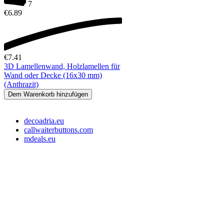
7
€
6.89
€
7.41
3D Lamellenwand, Holzlamellen für
Wand oder Decke (16x30 mm)
(Anthrazit)
Dem Warenkorb hinzufügen
decoadria.eu
callwaiterbuttons.com
mdeals.eu
e-Store Monika OÜ
Tallin 10145, Estonia
Registrationsnummer: 16715110
Slowenien Steuernummer: SI16373049
EE-Steuernummer: EE102607107