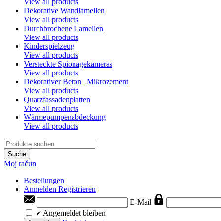
View all products
Dekorative Wandlamellen
View all products
Durchbrochene Lamellen
View all products
Kinderspielzeug
View all products
Versteckte Spionagekameras
View all products
Dekorativer Beton | Mikrozement
View all products
Quarzfassadenplatten
View all products
Wärmepumpenabdeckung
View all products
Suche
Moj račun
Bestellungen
Anmelden
Registrieren
E-Mail
Angemeldet bleiben