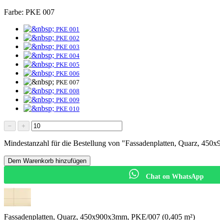
Farbe:
PKE 007
PKE 001
PKE 002
PKE 003
PKE 004
PKE 005
PKE 006
PKE 007
PKE 008
PKE 009
PKE 010
−
+
Mindestanzahl für die Bestellung von "Fassadenplatten, Quarz, 45
Dem Warenkorb hinzufügen
Chat on WhatsApp
Fassadenplatten, Quarz, 450x900x3mm, PKE/007 (0,405 m²)