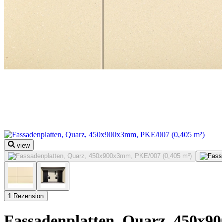
view
1 Rezension
Fassadenplatten, Quarz, 450x9