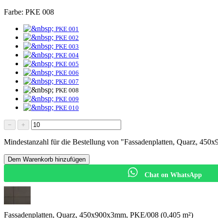
Farbe:
PKE 008
PKE 001
PKE 002
PKE 003
PKE 004
PKE 005
PKE 006
PKE 007
PKE 008
PKE 009
PKE 010
−
+
Mindestanzahl für die Bestellung von "Fassadenplatten, Quarz, 45
Dem Warenkorb hinzufügen
Chat on WhatsApp
Fassadenplatten, Quarz, 450x900x3mm, PKE/008 (0,405 m²)