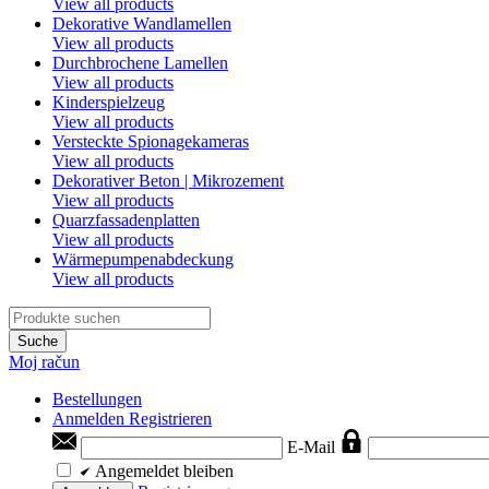
View all products
Dekorative Wandlamellen
View all products
Durchbrochene Lamellen
View all products
Kinderspielzeug
View all products
Versteckte Spionagekameras
View all products
Dekorativer Beton | Mikrozement
View all products
Quarzfassadenplatten
View all products
Wärmepumpenabdeckung
View all products
Suche
Moj račun
Bestellungen
Anmelden
Registrieren
E-Mail
Angemeldet bleiben