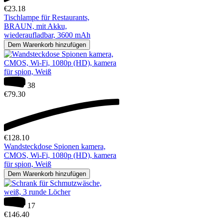
€
23.18
Tischlampe für Restaurants,
BRAUN, mit Akku,
wiederaufladbar, 3600 mAh
Dem Warenkorb hinzufügen
38
€
79.30
€
128.10
Wandsteckdose Spionen kamera,
CMOS, Wi-Fi, 1080p (HD), kamera
für spion, Weiß
Dem Warenkorb hinzufügen
17
€
146.40