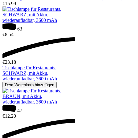
€
15.99
63
€
8.54
€
23.18
Tischlampe für Restaurants,
SCHWARZ, mit Akku,
wiederaufladbar, 3600 mAh
Dem Warenkorb hinzufügen
47
€
12.20