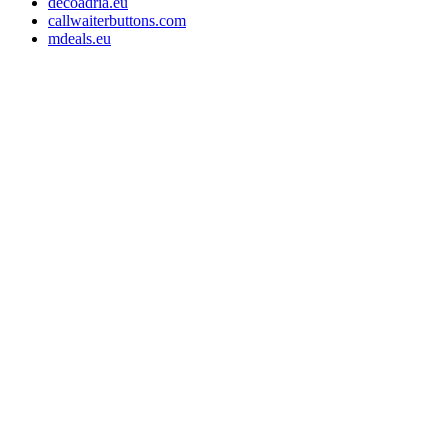
decoadria.eu
callwaiterbuttons.com
mdeals.eu
e-Store Monika OÜ
Tallin 10145, Estonia
Registrationsnummer: 16715110
Slowenien Steuernummer: SI16373049
EE-Steuernummer: EE102607107