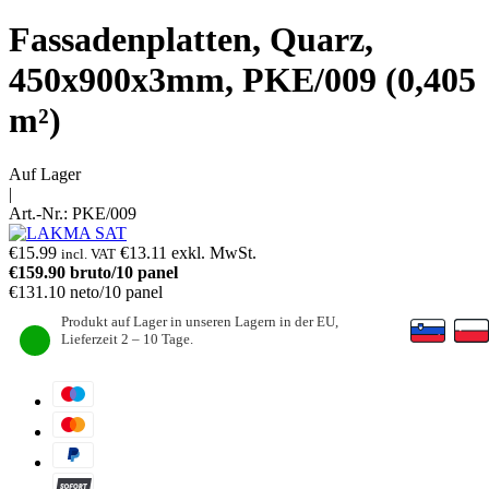
Fassadenplatten, Quarz,
450x900x3mm, PKE/009 (0,405
m²)
Auf Lager
|
Art.-Nr.:
PKE/009
€
15.99
€
13.11
exkl. MwSt.
incl. VAT
€
159.90
bruto/10 panel
€
131.10
neto/10 panel
Produkt auf Lager in unseren Lagern in der EU,
Lieferzeit 2 – 10 Tage.