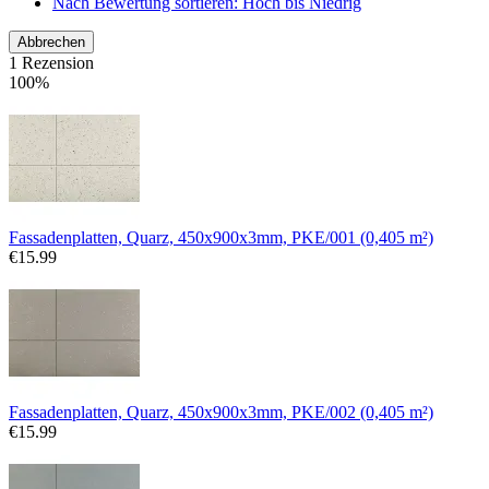
Nach Bewertung sortieren: Hoch bis Niedrig
Abbrechen
1 Rezension
100%
Fassadenplatten, Quarz, 450x900x3mm, PKE/001 (0,405 m²)
€
15.99
Fassadenplatten, Quarz, 450x900x3mm, PKE/002 (0,405 m²)
€
15.99