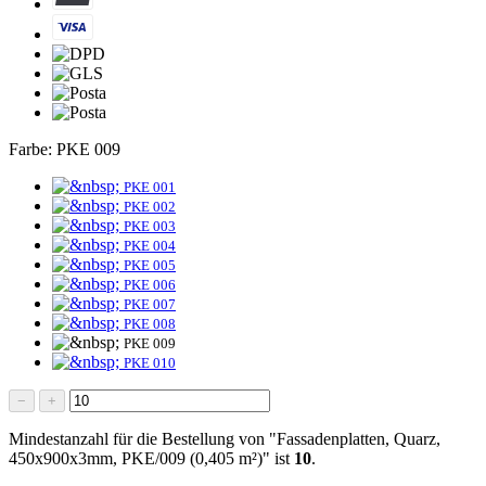
Farbe:
PKE 009
PKE 001
PKE 002
PKE 003
PKE 004
PKE 005
PKE 006
PKE 007
PKE 008
PKE 009
PKE 010
−
+
Mindestanzahl für die Bestellung von "Fassadenplatten, Quarz,
450x900x3mm, PKE/009 (0,405 m²)" ist
10
.