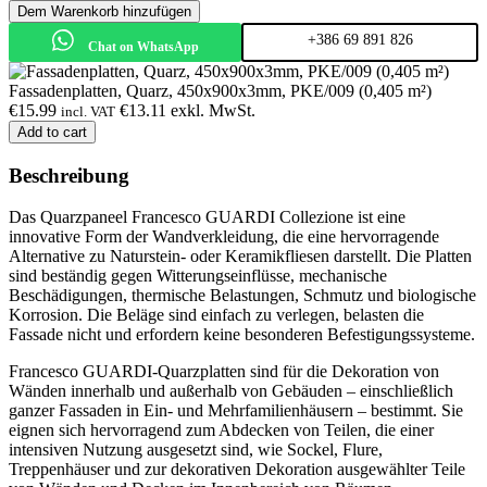
Dem Warenkorb hinzufügen
+386 69 891 826
Chat on WhatsApp
Fassadenplatten, Quarz, 450x900x3mm, PKE/009 (0,405 m²)
€
15.99
€
13.11
exkl. MwSt.
incl. VAT
Add to cart
Beschreibung
Das Quarzpaneel Francesco GUARDI Collezione ist eine
innovative Form der Wandverkleidung, die eine hervorragende
Alternative zu Naturstein- oder Keramikfliesen darstellt. Die Platten
sind beständig gegen Witterungseinflüsse, mechanische
Beschädigungen, thermische Belastungen, Schmutz und biologische
Korrosion. Die Beläge sind einfach zu verlegen, belasten die
Fassade nicht und erfordern keine besonderen Befestigungssysteme.
Francesco GUARDI-Quarzplatten sind für die Dekoration von
Wänden innerhalb und außerhalb von Gebäuden – einschließlich
ganzer Fassaden in Ein- und Mehrfamilienhäusern – bestimmt. Sie
eignen sich hervorragend zum Abdecken von Teilen, die einer
intensiven Nutzung ausgesetzt sind, wie Sockel, Flure,
Treppenhäuser und zur dekorativen Dekoration ausgewählter Teile