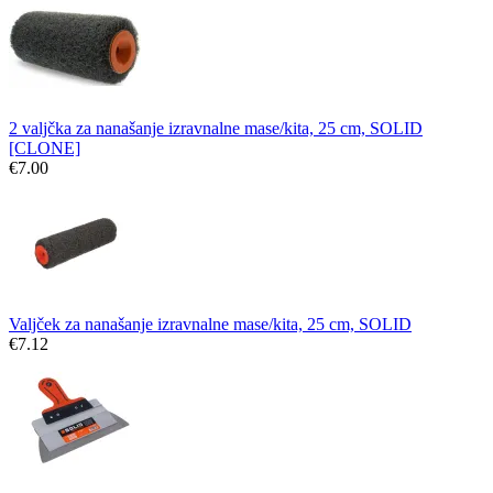
2 valjčka za nanašanje izravnalne mase/kita, 25 cm, SOLID
[CLONE]
€
7.00
Valjček za nanašanje izravnalne mase/kita, 25 cm, SOLID
€
7.12