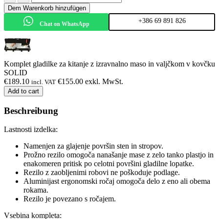
Dem Warenkorb hinzufügen
+386 69 891 826
Chat on WhatsApp
Komplet gladilke za kitanje z izravnalno maso in valjčkom v kovčku
SOLID
€
189.10
€
155.00
exkl. MwSt.
incl. VAT
Add to cart
Beschreibung
Lastnosti izdelka:
Namenjen za glajenje površin sten in stropov.
Prožno rezilo omogoča nanašanje mase z zelo tanko plastjo in
enakomeren pritisk po celotni površini gladilne lopatke.
Rezilo z zaobljenimi robovi ne poškoduje podlage.
Aluminijast ergonomski ročaj omogoča delo z eno ali obema
rokama.
Rezilo je povezano s ročajem.
Vsebina kompleta: