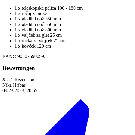
1 x teleskopska palica 100 - 180 cm
1 x ročaj za nože
1 x gladilni nož 350 mm
1 x gladilni nož 550 mm
1 x gladilni nož 800 mm
1 x valjček za glet 25 cm
1 x ročka za valjček 25 cm
1 x kovček 120 cm
EAN: 5903076900593
Bewertungen
5
/
1 Rezension
Nika Hribar
09/23/2023, 20:55