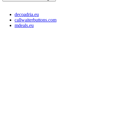
decoadria.eu
callwaiterbuttons.com
mdeals.eu
e-Store Monika OÜ
Tallin 10145, Estonia
Registrationsnummer: 16715110
Slowenien Steuernummer: SI16373049
EE-Steuernummer: EE102607107