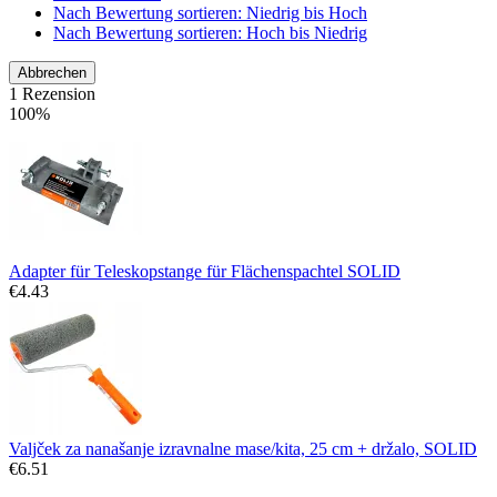
Nach Bewertung sortieren: Niedrig bis Hoch
Nach Bewertung sortieren: Hoch bis Niedrig
Abbrechen
1 Rezension
100%
Adapter für Teleskopstange für Flächenspachtel SOLID
€
4.43
Valjček za nanašanje izravnalne mase/kita, 25 cm + držalo, SOLID
€
6.51