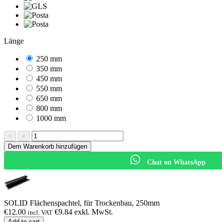
Länge
250 mm
350 mm
450 mm
550 mm
650 mm
800 mm
1000 mm
−
+
Dem Warenkorb hinzufügen
Chat on WhatsApp
SOLID Flächenspachtel, für Trockenbau, 250mm
€
12.00
€
9.84
exkl. MwSt.
incl. VAT
Add to cart