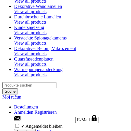
View all products
Dekorative Wandlamellen
View all products
Durchbrochene Lamellen
View all products
Kinderspielzeug
View all products
Versteckte Spionagekameras
View all products
Dekorativer Beton | Mikrozement
View all products
Quarzfassadenplatten
View all products
Wärmepumpenabdeckung
View all products
Suche
Moj račun
Bestellungen
Anmelden
Registrieren
E-Mail
Angemeldet bleiben