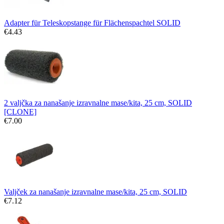
Adapter für Teleskopstange für Flächenspachtel SOLID
€
4.43
2 valjčka za nanašanje izravnalne mase/kita, 25 cm, SOLID
[CLONE]
€
7.00
Valjček za nanašanje izravnalne mase/kita, 25 cm, SOLID
€
7.12