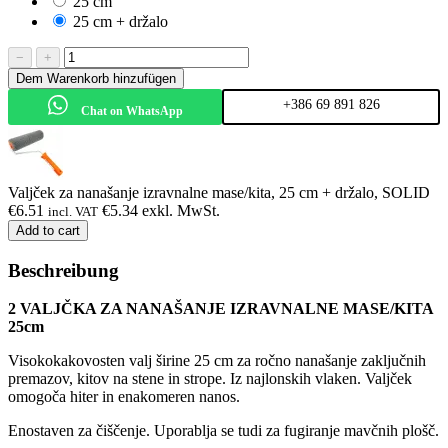
25 cm
25 cm + držalo
−
+
Dem Warenkorb hinzufügen
+386 69 891 826
Chat on WhatsApp
Valjček za nanašanje izravnalne mase/kita, 25 cm + držalo, SOLID
€
6.51
€
5.34
exkl. MwSt.
incl. VAT
Add to cart
Beschreibung
2 VALJČKA ZA NANAŠANJE IZRAVNALNE MASE/KITA
25cm
Visokokakovosten valj širine 25 cm za ročno nanašanje zaključnih
premazov, kitov na stene in strope. Iz najlonskih vlaken. Valjček
omogoča hiter in enakomeren nanos.
Enostaven za čiščenje. Uporablja se tudi za fugiranje mavčnih plošč.