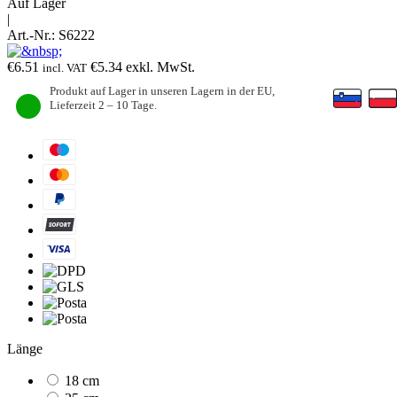
Auf Lager
|
Art.-Nr.:
S6222
€
6.51
€
5.34
exkl. MwSt.
incl. VAT
Produkt auf Lager in unseren Lagern in der EU,
Lieferzeit 2 – 10 Tage.
Länge
18 cm