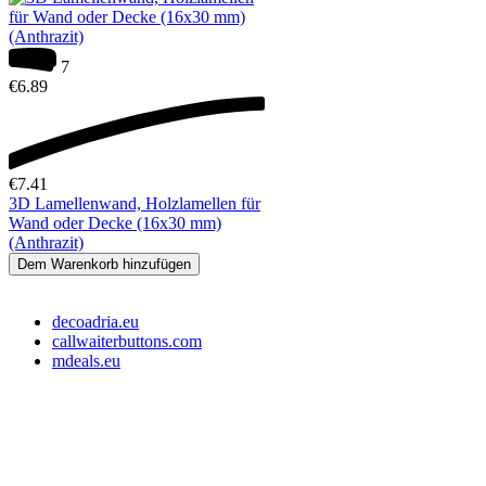
7
€
6.89
€
7.41
3D Lamellenwand, Holzlamellen für
Wand oder Decke (16x30 mm)
(Anthrazit)
Dem Warenkorb hinzufügen
decoadria.eu
callwaiterbuttons.com
mdeals.eu
e-Store Monika OÜ
Tallin 10145, Estonia
Registrationsnummer: 16715110
Slowenien Steuernummer: SI16373049
EE-Steuernummer: EE102607107