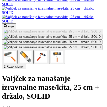
view
2 Rezensionen
Valjček za nanašanje
izravnalne mase/kita, 25 cm +
držalo, SOLID