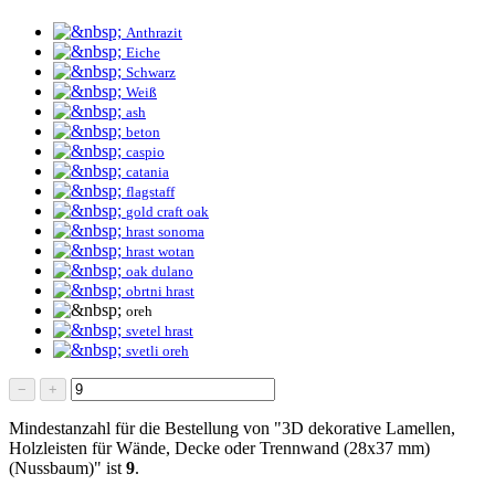
Anthrazit
Eiche
Schwarz
Weiß
ash
beton
caspio
catania
flagstaff
gold craft oak
hrast sonoma
hrast wotan
oak dulano
obrtni hrast
oreh
svetel hrast
svetli oreh
−
+
Mindestanzahl für die Bestellung von "3D dekorative Lamellen,
Holzleisten für Wände, Decke oder Trennwand (28x37 mm)
(Nussbaum)" ist
9
.