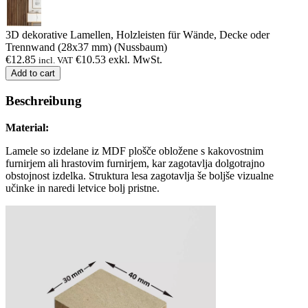
3D dekorative Lamellen, Holzleisten für Wände, Decke oder
Trennwand (28x37 mm) (Nussbaum)
€
12.85
€
10.53
exkl. MwSt.
incl. VAT
Add to cart
Beschreibung
Material:
Lamele so izdelane iz MDF plošče obložene s kakovostnim
furnirjem ali hrastovim furnirjem, kar zagotavlja dolgotrajno
obstojnost izdelka. Struktura lesa zagotavlja še boljše vizualne
učinke in naredi letvice bolj pristne.