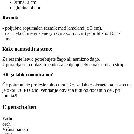
širina: 3 cm
globina: 4 cm
Razmik:
- poljubne (optimalen razmik med lamelami je 3 cm),
- na 1 tekoči meter stene (z razmakom 3 cm) je približno 16-17
lamel.
Kako namestiti na steno:
Za rezanje letvic potrebujete žago ali namizno žago.
Uporablja se montažno lepilo za lepljenje letvic na steno ali strop.
Ali ga lahko montiramo?
Če potrebujete profesionalno montažo, se lahko obrnete na nas, cena
je okoli 70 EUR/m, vendar je odvisna tudi od dodatnih del, pri
montaži.
Eigenschaften
Farbe
oreh
Višina panela