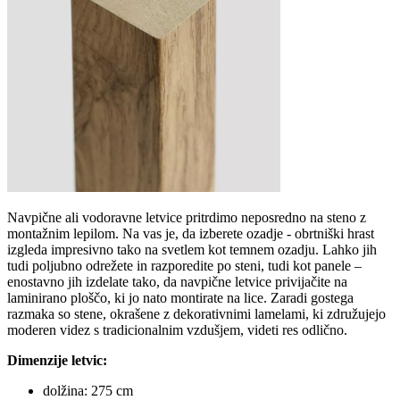
Navpične ali vodoravne letvice pritrdimo neposredno na steno z
montažnim lepilom. Na vas je, da izberete ozadje - obrtniški hrast
izgleda impresivno tako na svetlem kot temnem ozadju. Lahko jih
tudi poljubno odrežete in razporedite po steni, tudi kot panele –
enostavno jih izdelate tako, da navpične letvice privijačite na
laminirano ploščo, ki jo nato montirate na lice. Zaradi gostega
razmaka so stene, okrašene z dekorativnimi lamelami, ki združujejo
moderen videz s tradicionalnim vzdušjem, videti res odlično.
Dimenzije letvic:
dolžina: 275 cm