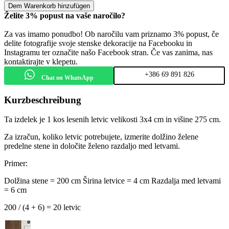
Dem Warenkorb hinzufügen
Želite 3% popust na vaše naročilo?
Za vas imamo ponudbo! Ob naročilu vam priznamo 3% popust, če
delite fotografije svoje stenske dekoracije na Facebooku in
Instagramu ter označite našo Facebook stran. Če vas zanima, nas
kontaktirajte v klepetu.
+386 69 891 826
Chat on WhatsApp
Kurzbeschreibung
Ta izdelek je 1 kos lesenih letvic velikosti 3x4 cm in višine 275 cm.
Za izračun, koliko letvic potrebujete, izmerite dolžino želene
predelne stene in določite želeno razdaljo med letvami.
Primer:
Dolžina stene = 200 cm
Širina letvice = 4 cm
Razdalja med letvami
= 6 cm
200 / (4 + 6) = 20 letvic