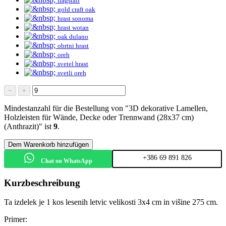
flagstaff
gold craft oak
hrast sonoma
hrast wotan
oak dulano
obrtni hrast
oreh
svetel hrast
svetli oreh
−
+
Mindestanzahl für die Bestellung von "3D dekorative Lamellen,
Holzleisten für Wände, Decke oder Trennwand (28x37 cm)
(Anthrazit)" ist
9
.
Dem Warenkorb hinzufügen
+386 69 891 826
Chat on WhatsApp
Kurzbeschreibung
Ta izdelek je 1 kos lesenih letvic velikosti 3x4 cm in višine 275 cm.
Primer: