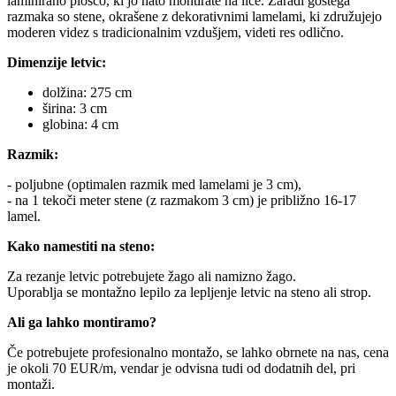
laminirano ploščo, ki jo nato montirate na lice. Zaradi gostega
razmaka so stene, okrašene z dekorativnimi lamelami, ki združujejo
moderen videz s tradicionalnim vzdušjem, videti res odlično.
Dimenzije letvic:
dolžina: 275 cm
širina: 3 cm
globina: 4 cm
Razmik:
- poljubne (optimalen razmik med lamelami je 3 cm),
- na 1 tekoči meter stene (z razmakom 3 cm) je približno 16-17
lamel.
Kako namestiti na steno:
Za rezanje letvic potrebujete žago ali namizno žago.
Uporablja se montažno lepilo za lepljenje letvic na steno ali strop.
Ali ga lahko montiramo?
Če potrebujete profesionalno montažo, se lahko obrnete na nas, cena
je okoli 70 EUR/m, vendar je odvisna tudi od dodatnih del, pri
montaži.