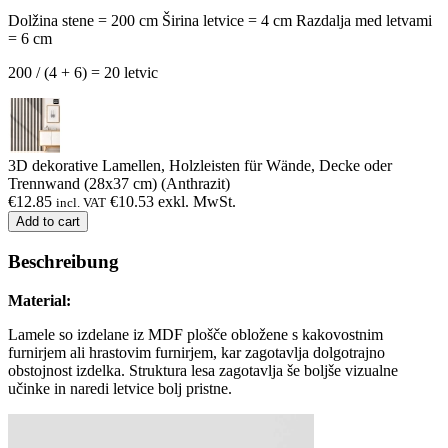
Dolžina stene = 200 cm
Širina letvice = 4 cm
Razdalja med letvami
= 6 cm
200 / (4 + 6) = 20 letvic
3D dekorative Lamellen, Holzleisten für Wände, Decke oder
Trennwand (28x37 cm) (Anthrazit)
€
12.85
€
10.53
exkl. MwSt.
incl. VAT
Add to cart
Beschreibung
Material:
Lamele so izdelane iz MDF plošče obložene s kakovostnim
furnirjem ali hrastovim furnirjem, kar zagotavlja dolgotrajno
obstojnost izdelka. Struktura lesa zagotavlja še boljše vizualne
učinke in naredi letvice bolj pristne.