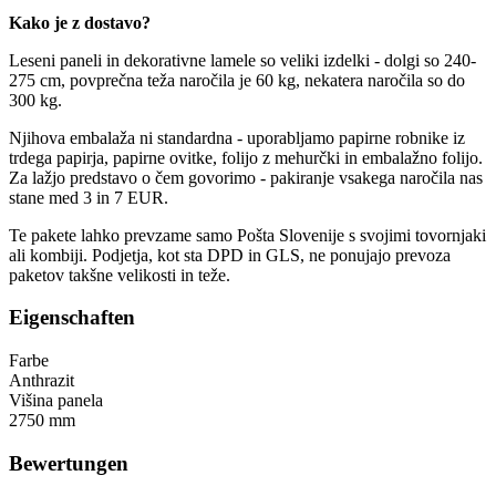
Kako je z dostavo?
Leseni paneli in dekorativne lamele so veliki izdelki - dolgi so 240-
275 cm, povprečna teža naročila je 60 kg, nekatera naročila so do
300 kg.
Njihova embalaža ni standardna - uporabljamo papirne robnike iz
trdega papirja, papirne ovitke, folijo z mehurčki in embalažno folijo.
Za lažjo predstavo o čem govorimo - pakiranje vsakega naročila nas
stane med 3 in 7 EUR.
Te pakete lahko prevzame samo Pošta Slovenije s svojimi tovornjaki
ali kombiji. Podjetja, kot sta DPD in GLS, ne ponujajo prevoza
paketov takšne velikosti in teže.
Eigenschaften
Farbe
Anthrazit
Višina panela
2750 mm
Bewertungen