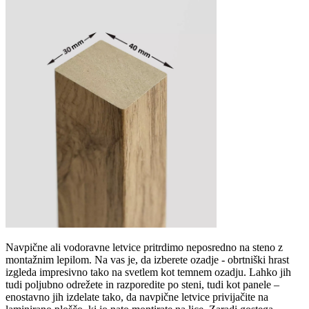
Navpične ali vodoravne letvice pritrdimo neposredno na steno z
montažnim lepilom. Na vas je, da izberete ozadje - obrtniški hrast
izgleda impresivno tako na svetlem kot temnem ozadju. Lahko jih
tudi poljubno odrežete in razporedite po steni, tudi kot panele –
enostavno jih izdelate tako, da navpične letvice privijačite na