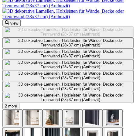
view
2 more