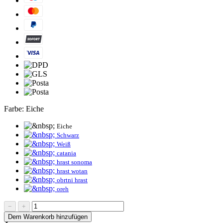
Farbe:
Eiche
Eiche
Schwarz
Weiß
catania
hrast sonoma
hrast wotan
obrtni hrast
oreh
−
+
Dem Warenkorb hinzufügen