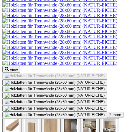
view
2 more