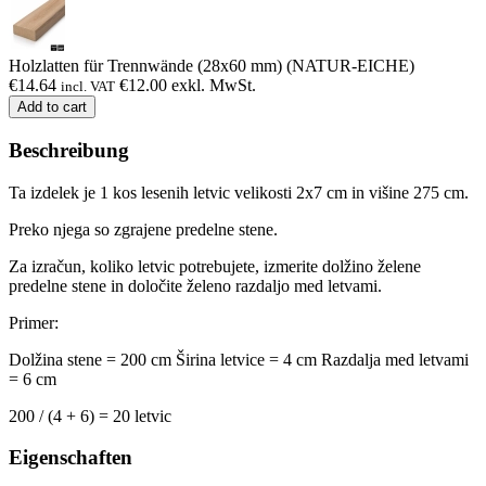
Holzlatten für Trennwände (28x60 mm) (NATUR-EICHE)
€
14.64
€
12.00
exkl. MwSt.
incl. VAT
Add to cart
Beschreibung
Ta izdelek je 1 kos lesenih letvic velikosti 2x7 cm in višine 275 cm.
Preko njega so zgrajene predelne stene.
Za izračun, koliko letvic potrebujete, izmerite dolžino želene
predelne stene in določite želeno razdaljo med letvami.
Primer:
Dolžina stene = 200 cm
Širina letvice = 4 cm
Razdalja med letvami
= 6 cm
200 / (4 + 6) = 20 letvic
Eigenschaften