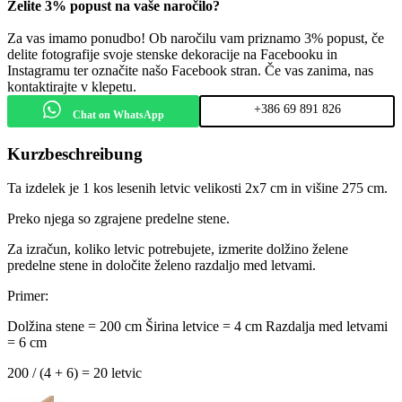
Želite 3% popust na vaše naročilo?
Za vas imamo ponudbo! Ob naročilu vam priznamo 3% popust, če
delite fotografije svoje stenske dekoracije na Facebooku in
Instagramu ter označite našo Facebook stran. Če vas zanima, nas
kontaktirajte v klepetu.
+386 69 891 826
Chat on WhatsApp
Kurzbeschreibung
Ta izdelek je 1 kos lesenih letvic velikosti 2x7 cm in višine 275 cm.
Preko njega so zgrajene predelne stene.
Za izračun, koliko letvic potrebujete, izmerite dolžino želene
predelne stene in določite želeno razdaljo med letvami.
Primer:
Dolžina stene = 200 cm
Širina letvice = 4 cm
Razdalja med letvami
= 6 cm
200 / (4 + 6) = 20 letvic