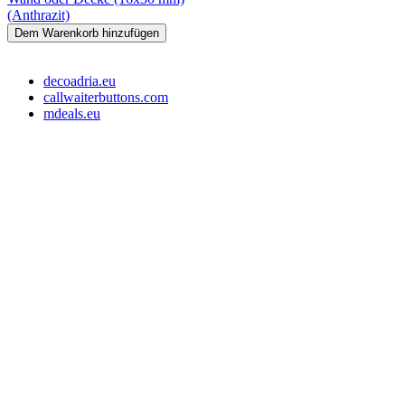
(Anthrazit)
Dem Warenkorb hinzufügen
decoadria.eu
callwaiterbuttons.com
mdeals.eu
e-Store Monika OÜ
Tallin 10145, Estonia
Registrationsnummer: 16715110
Slowenien Steuernummer: SI16373049
EE-Steuernummer: EE102607107