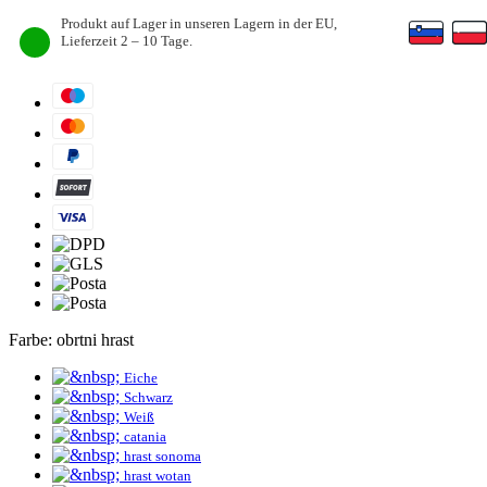
Produkt auf Lager in unseren Lagern in der EU,
Lieferzeit 2 – 10 Tage.
Farbe:
obrtni hrast
Eiche
Schwarz
Weiß
catania
hrast sonoma
hrast wotan