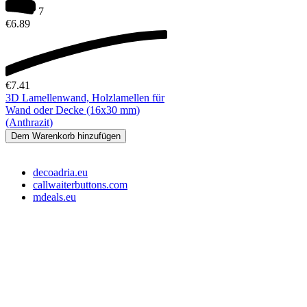
7
€
6.89
€
7.41
3D Lamellenwand, Holzlamellen für
Wand oder Decke (16x30 mm)
(Anthrazit)
Dem Warenkorb hinzufügen
decoadria.eu
callwaiterbuttons.com
mdeals.eu
e-Store Monika OÜ
Tallin 10145, Estonia
Registrationsnummer: 16715110
Slowenien Steuernummer: SI16373049
EE-Steuernummer: EE102607107