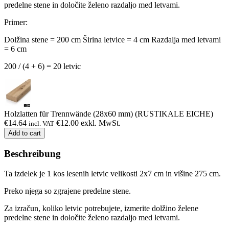
predelne stene in določite želeno razdaljo med letvami.
Primer:
Dolžina stene = 200 cm
Širina letvice = 4 cm
Razdalja med letvami
= 6 cm
200 / (4 + 6) = 20 letvic
Holzlatten für Trennwände (28x60 mm) (RUSTIKALE EICHE)
€
14.64
€
12.00
exkl. MwSt.
incl. VAT
Add to cart
Beschreibung
Ta izdelek je 1 kos lesenih letvic velikosti 2x7 cm in višine 275 cm.
Preko njega so zgrajene predelne stene.
Za izračun, koliko letvic potrebujete, izmerite dolžino želene
predelne stene in določite želeno razdaljo med letvami.