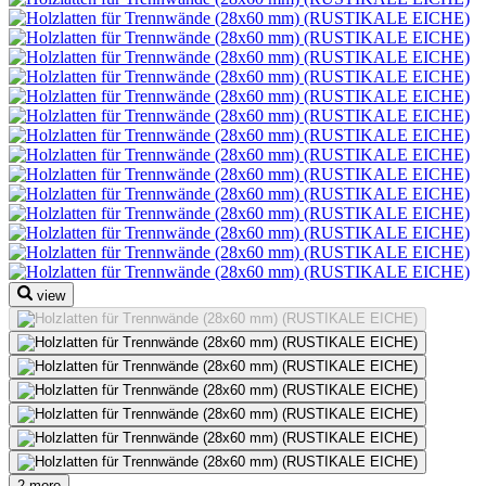
view
2 more