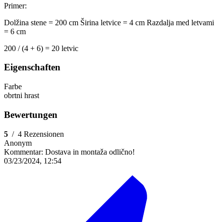
Primer:
Dolžina stene = 200 cm
Širina letvice = 4 cm
Razdalja med letvami
= 6 cm
200 / (4 + 6) = 20 letvic
Eigenschaften
Farbe
obrtni hrast
Bewertungen
5
/
4 Rezensionen
Anonym
Kommentar:
Dostava in montaža odlično!
03/23/2024, 12:54