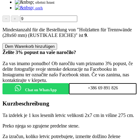
obrtni hrast
oreh
−
+
Mindestanzahl für die Bestellung von "Holzlatten für Trennwände
(28x60 mm) (RUSTIKALE EICHE)" ist
9
.
Dem Warenkorb hinzufügen
Želite 3% popust na vaše naročilo?
Za vas imamo ponudbo! Ob naročilu vam priznamo 3% popust, če
delite fotografije svoje stenske dekoracije na Facebooku in
Instagramu ter označite našo Facebook stran. Če vas zanima, nas
kontaktirajte v klepetu.
+386 69 891 826
Chat on WhatsApp
Kurzbeschreibung
Ta izdelek je 1 kos lesenih letvic velikosti 2x7 cm in višine 275 cm.
Preko njega so zgrajene predelne stene.
Za izračun, koliko letvic potrebujete, izmerite dolžino želene