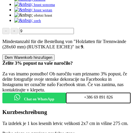
hrast sonoma
hrast wotan
obrtni hrast
oreh
−
+
Mindestanzahl für die Bestellung von "Holzlatten für Trennwände
(28x60 mm) (RUSTIKALE EICHE)" ist
9
.
Dem Warenkorb hinzufügen
Želite 3% popust na vaše naročilo?
Za vas imamo ponudbo! Ob naročilu vam priznamo 3% popust, če
delite fotografije svoje stenske dekoracije na Facebooku in
Instagramu ter označite našo Facebook stran. Če vas zanima, nas
kontaktirajte v klepetu.
+386 69 891 826
Chat on WhatsApp
Kurzbeschreibung
Ta izdelek je 1 kos lesenih letvic velikosti 2x7 cm in višine 275 cm.