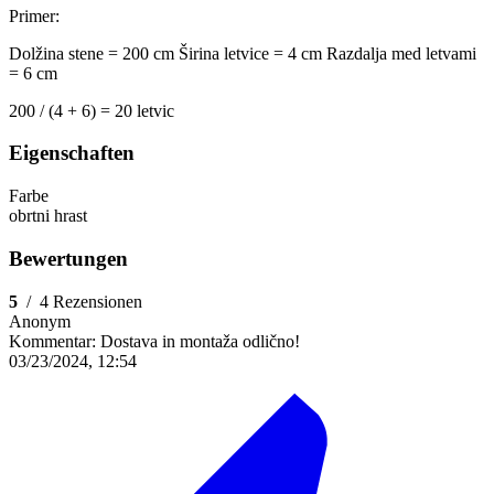
Primer:
Dolžina stene = 200 cm
Širina letvice = 4 cm
Razdalja med letvami
= 6 cm
200 / (4 + 6) = 20 letvic
Eigenschaften
Farbe
obrtni hrast
Bewertungen
5
/
4 Rezensionen
Anonym
Kommentar:
Dostava in montaža odlično!
03/23/2024, 12:54