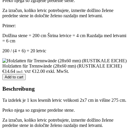
Preko njega so zgrajene predelne stene.
Za izračun, koliko letvic potrebujete, izmerite dolžino želene
predelne stene in določite želeno razdaljo med letvami.
Primer:
Dolžina stene = 200 cm
Širina letvice = 4 cm
Razdalja med letvami
= 6 cm
200 / (4 + 6) = 20 letvic
Holzlatten für Trennwände (28x60 mm) (RUSTIKALE EICHE)
€
14.64
€
12.00
exkl. MwSt.
incl. VAT
Add to cart
Beschreibung
Ta izdelek je 1 kos lesenih letvic velikosti 2x7 cm in višine 275 cm.
Preko njega so zgrajene predelne stene.
Za izračun, koliko letvic potrebujete, izmerite dolžino želene
predelne stene in določite želeno razdaljo med letvami.