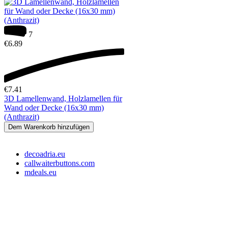
7
€
6.89
€
7.41
3D Lamellenwand, Holzlamellen für
Wand oder Decke (16x30 mm)
(Anthrazit)
Dem Warenkorb hinzufügen
decoadria.eu
callwaiterbuttons.com
mdeals.eu
e-Store Monika OÜ
Tallin 10145, Estonia
Registrationsnummer: 16715110
Slowenien Steuernummer: SI16373049
EE-Steuernummer: EE102607107