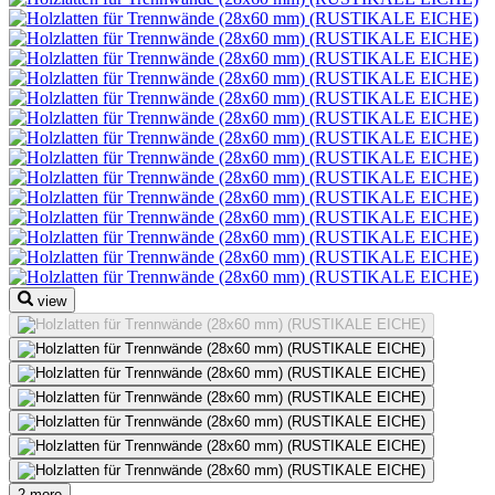
view
2 more