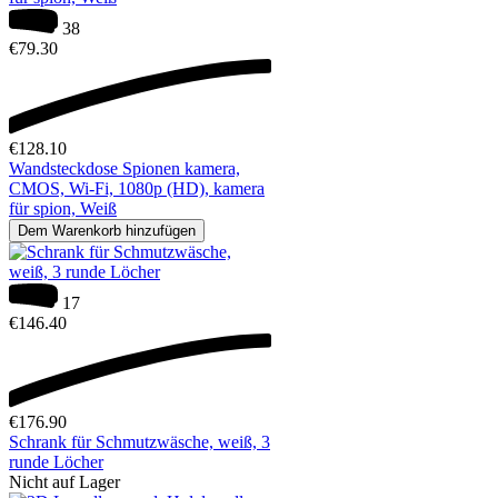
38
€
79.30
€
128.10
Wandsteckdose Spionen kamera,
CMOS, Wi-Fi, 1080p (HD), kamera
für spion, Weiß
Dem Warenkorb hinzufügen
17
€
146.40
€
176.90
Schrank für Schmutzwäsche, weiß, 3
runde Löcher
Nicht auf Lager