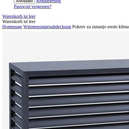
Registrierung
Anmelden
Passwort vergessen?
Warenkorb ist leer
Warenkorb ist leer
Homepage
Wärmepumpenabdeckung
Pokrov za zunanjo enoto klimat