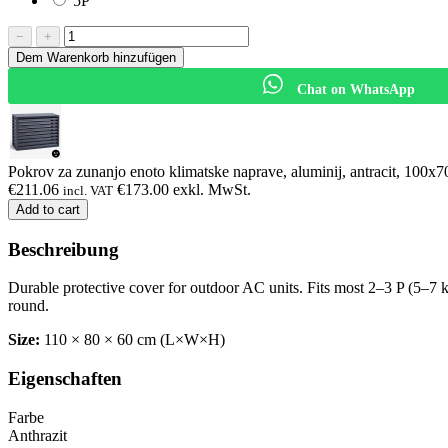
5P
−
+
Dem Warenkorb hinzufügen
Chat on WhatsApp
Pokrov za zunanjo enoto klimatske naprave, aluminij, antracit, 100x
€
211.06
€
173.00
exkl. MwSt.
incl. VAT
Add to cart
Beschreibung
Durable protective cover for outdoor AC units. Fits most 2–3 P (5–7 
round.
Size:
110 × 80 × 60 cm (L×W×H)
Eigenschaften
Farbe
Anthrazit