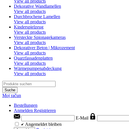
View all products
Dekorative Wandlamellen
View all products
Durchbrochene Lamellen
View all products
Kinderspielzeug
View all products
Versteckte Spionagekameras
View all products
Dekorativer Beton | Mikrozement
View all products
Quarzfassadenplatten
View all products
Wärmepumpenabdeckung
View all products
Suche
Moj račun
Bestellungen
Anmelden
Registrieren
E-Mail
Angemeldet bleiben