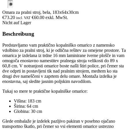
Omara za pralni stroj, bela, 183x64x30cm
€
73.20
€
60.00
exkl. MwSt.
incl. VAT
Nicht auf Lager
Beschreibung
Predstavljamo vam praktično kopalniško omarico z namensko
vdolbino za pralni stroj, ki je odlična rešitev za omejene prostore. Ta
omarica je izdelana iz trdne 16 mm laminirane iverne plošče in vam
omogoča enostavno namestitev pralnega stroja velikosti do 89 x
60,8 cm. V notranjosti omarice boste našli štiri police, pri čemer sta
dve odprti in postavljeni tik nad pralnim strojem, medtem ko sta
drugi dve nameščeni v zaprtem delu omare. Montaža izdelka je
enostavna, saj sledite jasnim poljskim navodilom.
Tukaj so mere te praktične kopalniške omarice:
Višina: 183 cm
Širina: 64 cm
Globina: 30 cm
Glede embalaže je izdelek pazljivo pakiran v posebno ojačano
transportno škatlo, pri čemer so vsi elementi omarice ustrezno