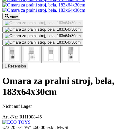
view
1 Rezension
Omara za pralni stroj, bela,
183x64x30cm
Nicht auf Lager
|
Art.-Nr.:
RH1908-45
€
73.20
€
60.00
exkl. MwSt.
incl. VAT