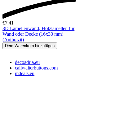
€
7.41
3D Lamellenwand, Holzlamellen für
Wand oder Decke (16x30 mm)
(Anthrazit)
Dem Warenkorb hinzufügen
decoadria.eu
callwaiterbuttons.com
mdeals.eu
e-Store Monika OÜ
Tallin 10145, Estonia
Registrationsnummer: 16715110
Slowenien Steuernummer: SI16373049
EE-Steuernummer: EE102607107