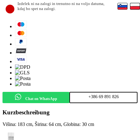
Izdelek ni na zalogi in trenutno ni na voljo datuma,
kdaj bo spet na zalogi.
+386 69 891 826
Chat on WhatsApp
Kurzbeschreibung
Višina: 183 cm, Širina: 64 cm, Globina: 30 cm