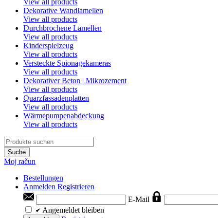
View all products
Dekorative Wandlamellen
View all products
Durchbrochene Lamellen
View all products
Kinderspielzeug
View all products
Versteckte Spionagekameras
View all products
Dekorativer Beton | Mikrozement
View all products
Quarzfassadenplatten
View all products
Wärmepumpenabdeckung
View all products
Suche
Moj račun
Bestellungen
Anmelden
Registrieren
E-Mail
Angemeldet bleiben