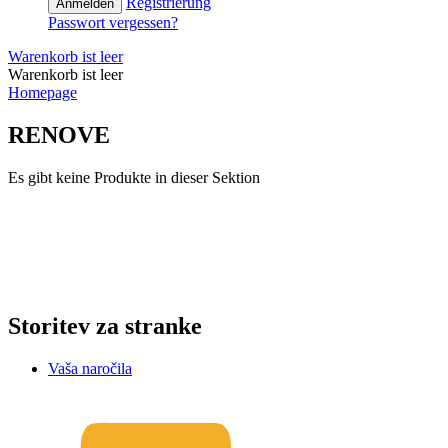
Registrierung
Anmelden
Passwort vergessen?
Warenkorb ist leer
Warenkorb ist leer
Homepage
RENOVE
Es gibt keine Produkte in dieser Sektion
e-Store Monika OÜ
Tallin 10145, Estonia
Registrationsnummer: 16715110
Slowenien Steuernummer: SI16373049
EE-Steuernummer: EE102607107
Storitev za stranke
Vaša naročila