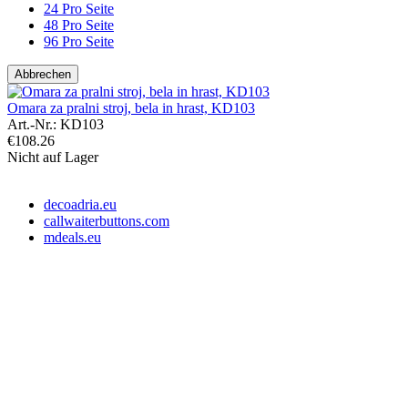
24 Pro Seite
48 Pro Seite
96 Pro Seite
Abbrechen
Omara za pralni stroj, bela in hrast, KD103
Art.-Nr.:
KD103
€
108.26
Nicht auf Lager
decoadria.eu
callwaiterbuttons.com
mdeals.eu
e-Store Monika OÜ
Tallin 10145, Estonia
Registrationsnummer: 16715110
Slowenien Steuernummer: SI16373049
EE-Steuernummer: EE102607107