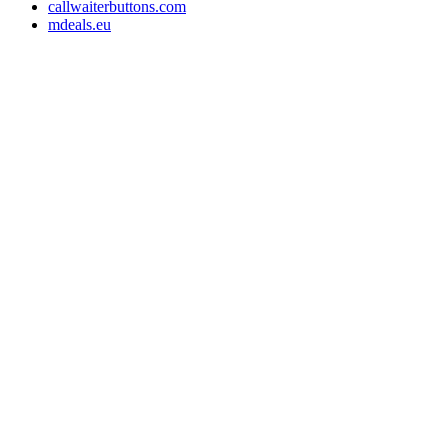
callwaiterbuttons.com
mdeals.eu
e-Store Monika OÜ
Tallin 10145, Estonia
Registrationsnummer: 16715110
Slowenien Steuernummer: SI16373049
EE-Steuernummer: EE102607107