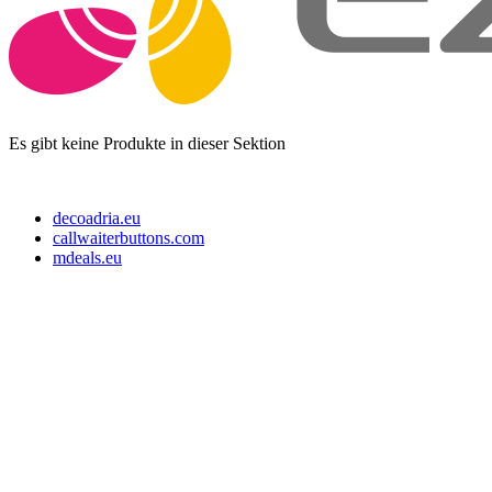
Es gibt keine Produkte in dieser Sektion
decoadria.eu
callwaiterbuttons.com
mdeals.eu
e-Store Monika OÜ
Tallin 10145, Estonia
Registrationsnummer: 16715110
Slowenien Steuernummer: SI16373049
EE-Steuernummer: EE102607107