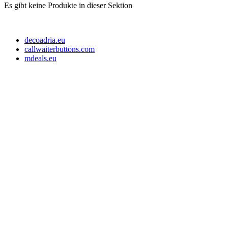
Es gibt keine Produkte in dieser Sektion
decoadria.eu
callwaiterbuttons.com
mdeals.eu
e-Store Monika OÜ
Tallin 10145, Estonia
Registrationsnummer: 16715110
Slowenien Steuernummer: SI16373049
EE-Steuernummer: EE102607107