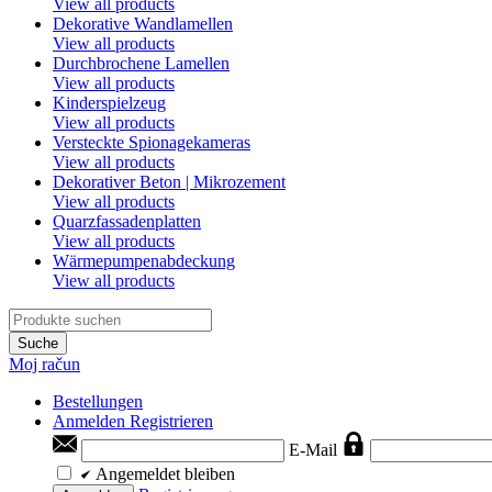
View all products
Dekorative Wandlamellen
View all products
Durchbrochene Lamellen
View all products
Kinderspielzeug
View all products
Versteckte Spionagekameras
View all products
Dekorativer Beton | Mikrozement
View all products
Quarzfassadenplatten
View all products
Wärmepumpenabdeckung
View all products
Suche
Moj račun
Bestellungen
Anmelden
Registrieren
E-Mail
Angemeldet bleiben