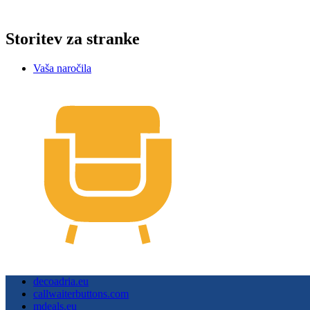
EE-Steuernummer: EE102607107
Storitev za stranke
Vaša naročila
decoadria.eu
callwaiterbuttons.com
mdeals.eu