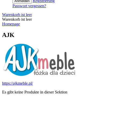
Registrierung
Anmelden
Passwort vergessen?
Warenkorb ist leer
Warenkorb ist leer
Homepage
AJK
https://ajkmeble.pl/
Es gibt keine Produkte in dieser Sektion
e-Store Monika OÜ
Tallin 10145, Estonia
Registrationsnummer: 16715110
Slowenien Steuernummer: SI16373049